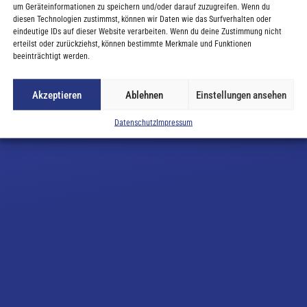
um Geräteinformationen zu speichern und/oder darauf zuzugreifen. Wenn du
diesen Technologien zustimmst, können wir Daten wie das Surfverhalten oder
ell befindet sich die Female Leadership Website in Bearbei
eindeutige IDs auf dieser Website verarbeiten. Wenn du deine Zustimmung nicht
te schauen Sie zu einem späteren Zeitpunkt noch einmal vor
erteilst oder zurückziehst, können bestimmte Merkmale und Funktionen
beeinträchtigt werden.
Akzeptieren
Ablehnen
Einstellungen ansehen
KONTAKT
Datenschutz
Impressum