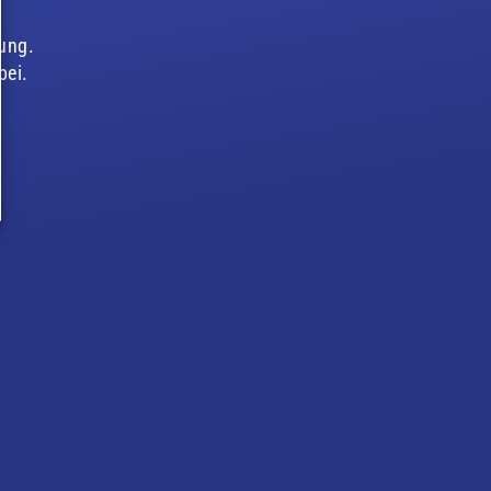
tung.
bei.