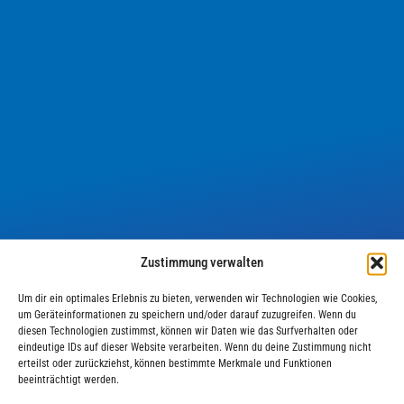
Zustimmung verwalten
IN BEARBEITUNG
Um dir ein optimales Erlebnis zu bieten, verwenden wir Technologien wie Cookies,
um Geräteinformationen zu speichern und/oder darauf zuzugreifen. Wenn du
diesen Technologien zustimmst, können wir Daten wie das Surfverhalten oder
Aktuell befindet sich die Female Leadership Website
eindeutige IDs auf dieser Website verarbeiten. Wenn du deine Zustimmung nicht
erteilst oder zurückziehst, können bestimmte Merkmale und Funktionen
in Bearbeitung.
beeinträchtigt werden.
Bitte schauen Sie zu einem späteren Zeitpunkt noch