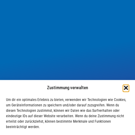
Zustimmung verwalten
IN BEARBEITUNG
Um dir ein optimales Erlebnis zu bieten, verwenden wir Technologien wie Cookies,
um Geräteinformationen zu speichern und/oder darauf zuzugreifen. Wenn du
diesen Technologien zustimmst, können wir Daten wie das Surfverhalten oder
Aktuell befindet sich die Female Leadership Website
eindeutige IDs auf dieser Website verarbeiten. Wenn du deine Zustimmung nicht
erteilst oder zurückziehst, können bestimmte Merkmale und Funktionen
in Bearbeitung.
beeinträchtigt werden.
Bitte schauen Sie zu einem späteren Zeitpunkt noch